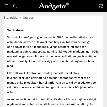
Startsida
/
Om oss
Vår historia
Varumärket Auðgeirr grundades år 2020 med målet att skapa ett
erbjudande av varor till köket med hög kvalitet, vacker design
och som är lätta att jobba med. Vi har ett stort intresse för
matlagning och vet att bra utrustning i köket gör matlagningen både
mycket roligare och lättare. Vi menar också att design är viktigt och
att man skall tycka om de verktyg och den utrustning man jobbar
med.
Efter att varit i kontakt och dialog med ett flertal olika
leverantörer och efter att ha designat, testat och värderat en
mängd olika produkter, har vi tagit fram ett urval av produkter, som
väl möter de krav och förväntningar vi hade när vi började detta
arbete.
Även om sortimentet är långt ifrån färdigt så är vi är själva väldigt
nöjda med vad vi fått fram hittills och vi har dessutom fått mycket