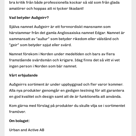
bra kritik från både professionella kockar så väl som från glada
amatörer och hoppas att ni tycker likadant!
Vad betyder Auðgeirr?
Själva namnet Auðgeirr är ett fornnordiskt mansnamn som
härstammar från det gamla Anglosaxiska namnet Edgar. Namnet är
sammansatt av ”auður” som betyder rikedom eller välstånd och
”geir” som betyder spjut eller svärd.
Namnet förekom i Norden under medeltiden och bars av flera
framstående svärdsmän och krigare. Idag finns det så vitt vi vet
ingen person i Norden som bär namnet.
Vårt erbjudande
Auðgeirrs sortiment är under uppbyggnad och fler varor kommer.
Alla nya produkter genomgår en gedigen testning för att garantera
en god kvalitet och design samt att de är funktionella att använda.
Kom gärna med förslag på produkter du skulle vilja se i sortimentet
framöver.
Om bolaget:
Urban and Active AB