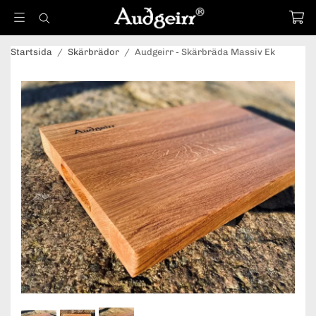
Startsida
/
Skärbrädor
/
Audgeirr - Skärbräda Massiv Ek