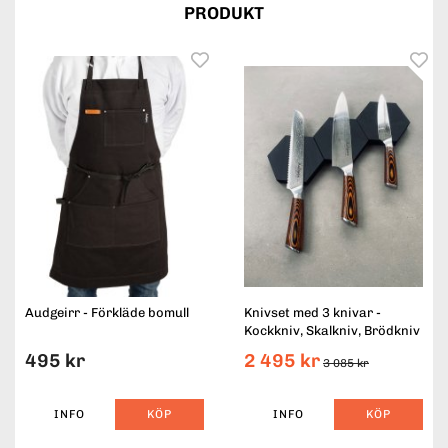
PRODUKT
Audgeirr - Förkläde bomull
Knivset med 3 knivar -
Kockkniv, Skalkniv, Brödkniv
495 kr
2 495 kr
3 085 kr
INFO
KÖP
INFO
KÖP