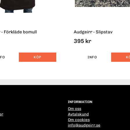
 - Förkläde bomull
Audgeirr - Slipstav
395 kr
NFO
KÖP
INFO
K
INFORMATION
Om oss
er
Avtalskund
Om cookies
info@audgeirr.se