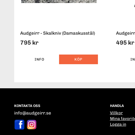
Audgeirr - Skalkniv (Damaskusstål)
Audgeirr
795 kr
495 kr
INFO
KÖP
I
KONTAKTA OSS
HANDLA
info@audgeirr.se
Villkor
Mina favorit
Logga in