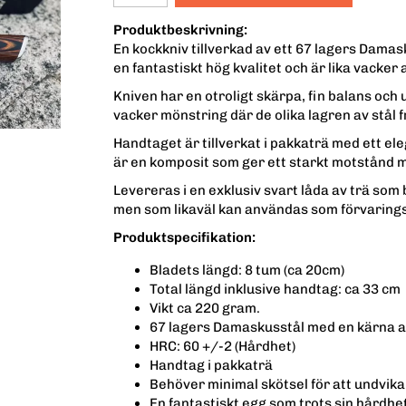
Produktbeskrivning:
En kockkniv tillverkad av ett 67 lagers Dama
en fantastiskt hög kvalitet och är lika vacker 
Kniven har en otroligt skärpa, fin balans och
vacker mönstring där de olika lagren av stål 
Handtaget är tillverkat i pakkaträ med ett el
är en komposit som ger ett starkt motstånd mo
Levereras i en exklusiv svart låda av trä so
men som likaväl kan användas som förvarings
Produktspecifikation:
Bladets längd: 8 tum (ca 20cm)
Total längd inklusive handtag: ca 33 cm
Vikt ca 220 gram.
67 lagers Damaskusstål med en kärna av
HRC: 60 +/-2 (Hårdhet)
Handtag i pakkaträ
Behöver minimal skötsel för att undvika
En fantastiskt egg som trots sin hårdhet 