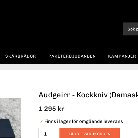
SKÄRBRÄDOR
PAKETERBJUDANDEN
KAMPANJER
Audgeirr - Kockkniv (Damask
1 295 kr
Finns i lager för omgående leverans
LÄGG I VARUKORGEN