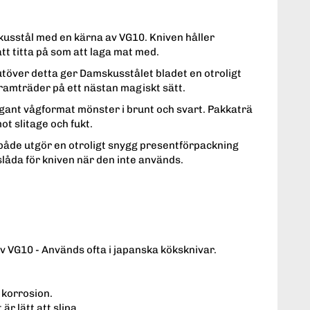
skusstål med en kärna av VG10. Kniven håller
att titta på som att laga mat med.
 utöver detta ger Damskusstålet bladet en otroligt
framträder på ett nästan magiskt sätt.
egant vågformat mönster i brunt och svart. Pakkaträ
t slitage och fukt.
m både utgör en otroligt snygg presentförpackning
låda för kniven när den inte används.
 VG10 - Används ofta i japanska köksknivar.
 korrosion.
är lätt att slipa