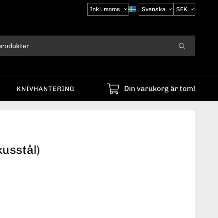
Välj
moms
Din varukorg är tom!
KNIVHANTERING
usstål)