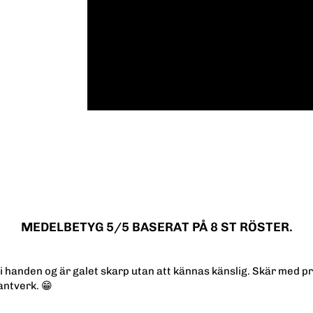
MEDELBETYG
5
/5 BASERAT PÅ
8
ST RÖSTER.
i handen og är galet skarp utan att kännas känslig. Skär med pre
antverk. 😁