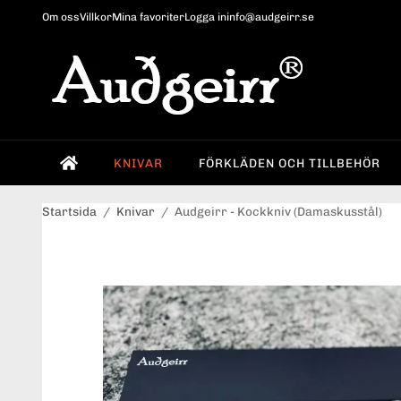
Om oss
Villkor
Mina favoriter
Logga in
info@audgeirr.se
KNIVAR
FÖRKLÄDEN OCH TILLBEHÖR
Startsida
/
Knivar
/
Audgeirr - Kockkniv (Damaskusstål)