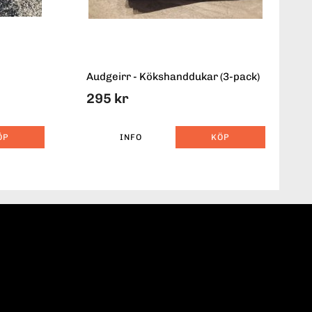
Audgeirr - Kökshanddukar (3-pack)
295 kr
ÖP
INFO
KÖP